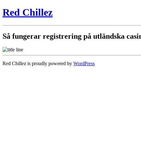
Red Chillez
Så fungerar registrering på utländska casi
Red Chillez is proudly powered by
WordPress